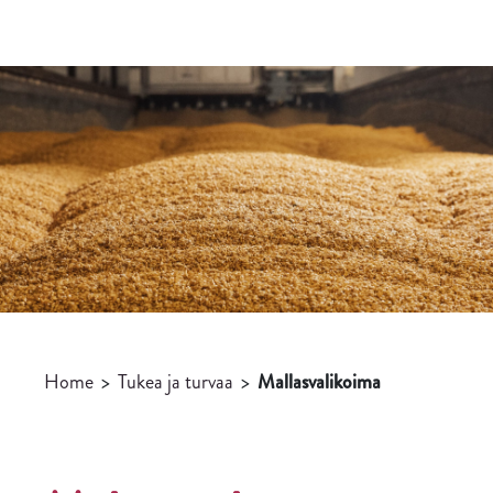
Home
>
Tukea ja turvaa
>
Mallasvalikoima