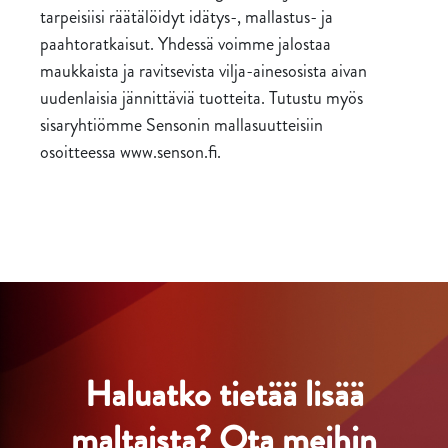
tarpeisiisi räätälöidyt idätys-, mallastus- ja
paahtoratkaisut. Yhdessä voimme jalostaa
maukkaista ja ravitsevista vilja-ainesosista aivan
uudenlaisia jännittäviä tuotteita. Tutustu myös
sisaryhtiömme Sensonin mallasuutteisiin
osoitteessa www.senson.fi.
Haluatko tietää lisää
maltaista? Ota meihin