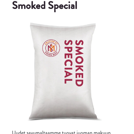
Smoked Special
Uudet savumaltaamme tuovat juoman makuun