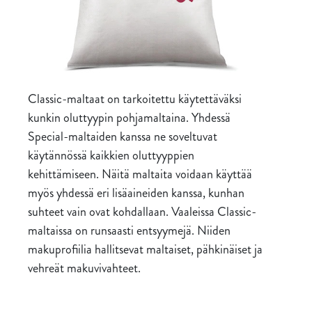
Classic-maltaat on tarkoitettu käytettäväksi
kunkin oluttyypin pohjamaltaina. Yhdessä
Special-maltaiden kanssa ne soveltuvat
käytännössä kaikkien oluttyyppien
kehittämiseen. Näitä maltaita voidaan käyttää
myös yhdessä eri lisäaineiden kanssa, kunhan
suhteet vain ovat kohdallaan. Vaaleissa Classic-
maltaissa on runsaasti entsyymejä. Niiden
makuprofiilia hallitsevat maltaiset, pähkinäiset ja
vehreät makuvivahteet.